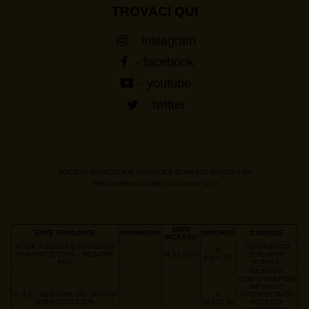
TROVACI QUI
- instagram
- facebook
- youtube
- twitter
SOCIETA’ AGRICOLA IL GIRASOLE DI M&A DI PASCOLI SS
TRASPARENZA PUBBLICAZIONE SITO
DATA
ENTE EROGANTE
NORMATIVA
IMPORTO
CAUSALE
INCASSO
AGEA: AGENZIA EROGAZIONI
CONTRIBUTO
€
IN AGRICOLTURA – REGIONE
04.12.2020
SVILUPPO
6.451,30
FVG
RURALE
INCENTIVI
CONTO ENERGIA
IMPIANTO
G.S.E.- GESTORE DEI SERVIZI
€
FOTOVOLTAICO
ENERGETICI SPA
34.565,88
POTENZA