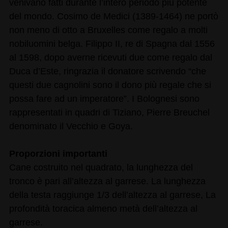
venivano fatti durante l’intero periodo più potente
del mondo. Cosimo de Medici (1389-1464) ne portò
non meno di otto a Bruxelles come regalo a molti
nobiluomini belga. Filippo II, re di Spagna dal 1556
al 1598, dopo averne ricevuti due come regalo dal
Duca d’Este, ringrazia il donatore scrivendo “che
questi due cagnolini sono il dono più regale che si
possa fare ad un imperatore”. I Bolognesi sono
rappresentati in quadri di Tiziano, Pierre Breuchel
denominato il Vecchio e Goya.
Proporzioni importanti
Cane costruito nel quadrato, la lunghezza del
tronco è pari all’altezza al garrese. La lunghezza
della testa raggiunge 1/3 dell’altezza al garrese, La
profondità toracica almeno metà dell’altezza al
garrese.