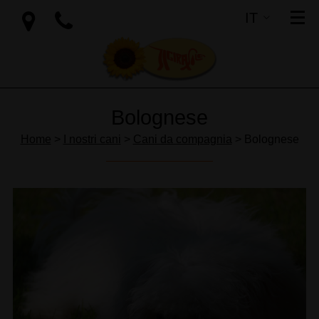
IT
SI
EN
Bolognese
Home
>
I nostri cani
>
Cani da compagnia
> Bolognese