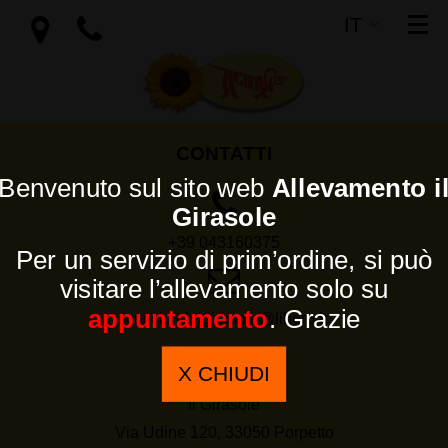
IT
SI
EN
CONTATTI
Benvenuto sul sito web
Allevamento i
Girasole
+39 043160375
Per un servizio di prim’ordine, si può
visitare l’allevamento solo su
appuntamento
. Grazie
icucciolidelgirasole@libero.it
L’AZIENDA
X CHIUDI
Il Girasole
Via Udine 120, 33050 Porpetto