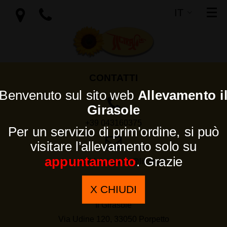
IT
SI
EN
CONTATTI
Benvenuto sul sito web
Allevamento i
Girasole
+39 043160375
Per un servizio di prim’ordine, si può
visitare l’allevamento solo su
appuntamento
. Grazie
icucciolidelgirasole@libero.it
L’AZIENDA
X CHIUDI
Il Girasole
Via Udine 120, 33050 Porpetto