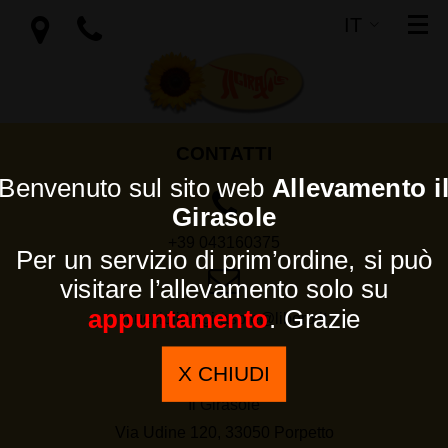
IT
SI
EN
CONTATTI
Benvenuto sul sito web
Allevamento i
Girasole
+39 043160375
Per un servizio di prim’ordine, si può
visitare l’allevamento solo su
appuntamento
. Grazie
icucciolidelgirasole@libero.it
L’AZIENDA
X CHIUDI
Il Girasole
Via Udine 120, 33050 Porpetto