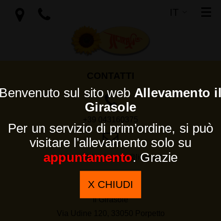
IT
SI
EN
CONTATTI
Benvenuto sul sito web
Allevamento i
Girasole
+39 043160375
Per un servizio di prim’ordine, si può
visitare l’allevamento solo su
appuntamento
. Grazie
icucciolidelgirasole@libero.it
L’AZIENDA
X CHIUDI
Il Girasole
Via Udine 120, 33050 Porpetto