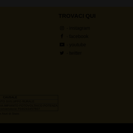
TROVACI QUI
- instagram
- facebook
- youtube
- twitter
CAUSALE
UTO SVILUPPO RURALE
GIA IMPIANTO FOTOVOLTAICO POTENZA
convenzione F04I243457607
 Aiuti di Stato