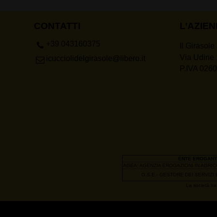
CONTATTI
L’AZIE
+39 043160375
Il Girasole
Via Udine 
icucciolidelgirasole@libero.it
P.IVA 026
ENTE EROGANT
AGEA: AGENZIA EROGAZIONI IN AGRI
G.S.E.- GESTORE DEI SERVIZI
La società ha 