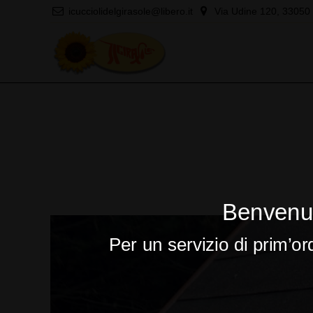
icucciolidelgirasole@libero.it
Via Udine 120, 33050 
Benvenut
Per un servizio di prim’or