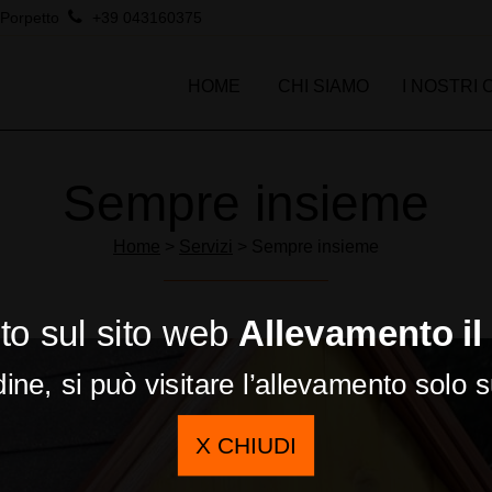
Porpetto
+39 043160375
HOME
CHI SIAMO
I NOSTRI 
Sempre insieme
Home
>
Servizi
> Sempre insieme
o sul sito web
Allevamento il
dine, si può visitare l’allevamento solo 
X CHIUDI