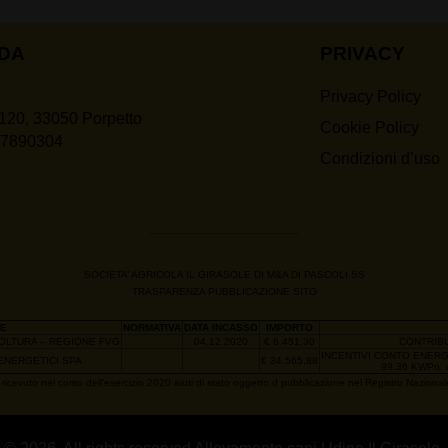
NDA
PRIVACY
Privacy Policy
120, 33050 Porpetto
Cookie Policy
07890304
Condizioni d’uso
SOCIETA’ AGRICOLA IL GIRASOLE DI M&A DI PASCOLI SS
TRASPARENZA PUBBLICAZIONE SITO
E
NORMATIVA
DATA INCASSO
IMPORTO
COLTURA – REGIONE FVG
04.12.2020
€ 6.451,30
CONTRIB
INCENTIVI CONTO ENER
 ENERGETICI SPA
€ 34.565,88
99,36 KWPn. 
ricevuto nel corso dell’esercizio 2020 aiuti di stato oggetto d pubblicazione nel Registro Nazionale