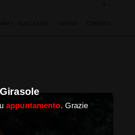
IT
SI
EN
CANI
CUCCIOLATE
SERVIZI
CONTATTI
 Girasole
su
appuntamento
. Grazie