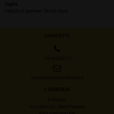
Taglia
Altezza al garrese: 28 cm circa
CONTATTI
+39 043160375
icucciolidelgirasole@libero.it
L’AZIENDA
Il Girasole
Via Udine 120, 33050 Porpetto
P.IVA 02607890304