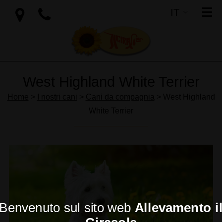
IT
SI
EN
West Highland White Terrier
Home
>
I nostri cani
>
Cani da compagnia
> West Highland
White Terrier
Benvenuto sul sito web
Allevamento i
Girasole