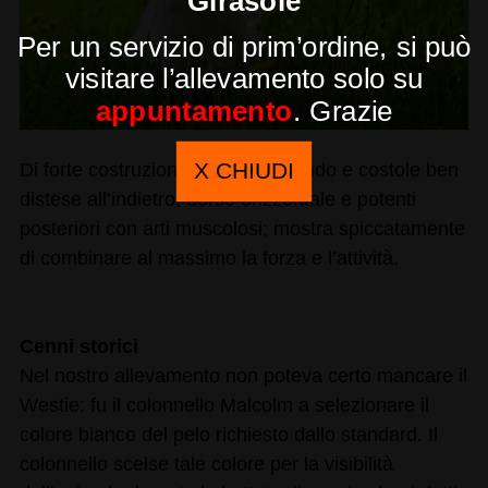
Per un servizio di prim’ordine, si può
visitare l’allevamento solo su
appuntamento
. Grazie
X CHIUDI
Di forte costruzione; torace profondo e costole ben
distese all’indietro; dorso orizzontale e potenti
posteriori con arti muscolosi; mostra spiccatamente
di combinare al massimo la forza e l’attività.
Cenni storici
Nel nostro allevamento non poteva certo mancare il
Westie: fu il colonnello Malcolm a selezionare il
colore bianco del pelo richiesto dallo standard. Il
colonnello scelse tale colore per la visibilità