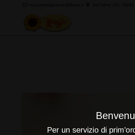
icucciolidelgirasole@libero.it
Via Udine 120, 33050 
Benvenut
Per un servizio di prim’or