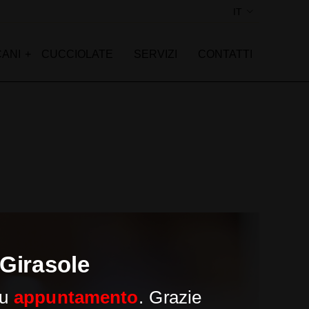
IT
SI
EN
CANI
CUCCIOLATE
SERVIZI
CONTATTI
 Girasole
su
appuntamento
. Grazie