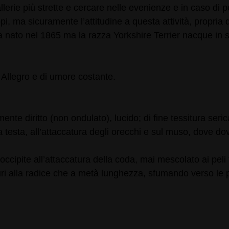
llerie più strette e cercare nelle evenienze e in caso di p
topi, ma sicuramente l’attitudine a questa attività, propr
 nato nel 1865 ma la razza Yorkshire Terrier nacque in se
 Allegro e di umore costante.
te diritto (non ondulato), lucido; di fine tessitura seric
lla testa, all’attaccatura degli orecchi e sul muso, dove 
occipite all’attaccatura della coda, mai mescolato ai peli f
ù scuri alla radice che a metà lunghezza, sfumando verso l