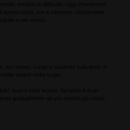
ericolo, minatori in difficoltà. Oggi chiaramente
ia di questa razza, non è cambiata. Huddersfield
guito a vari incroci.
a, non lanoso. Lungo e ricadente sulla testa, di
dovrebbe essere molto lungo.
ulvi, scuri o color bronzo. Sul petto è di un
e punte gradualmente ad una tonalità più chiara.