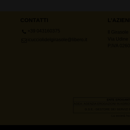
CONTATTI
L’AZIE
+39 043160375
Il Girasole
Via Udine 
icucciolidelgirasole@libero.it
P.IVA 026
ENTE EROGANT
AGEA: AGENZIA EROGAZIONI IN AGRI
G.S.E.- GESTORE DEI SERVIZI
La società ha 