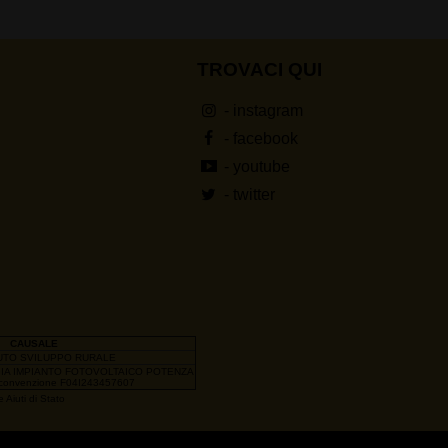
TROVACI QUI
- instagram
- facebook
- youtube
- twitter
CAUSALE
UTO SVILUPPO RURALE
GIA IMPIANTO FOTOVOLTAICO POTENZA
convenzione F04I243457607
 Aiuti di Stato