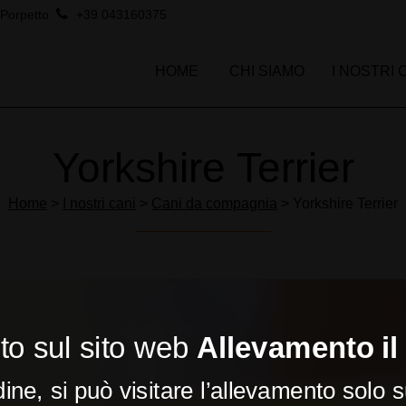
Porpetto
+39 043160375
HOME
CHI SIAMO
I NOSTRI 
Yorkshire Terrier
Home
>
I nostri cani
>
Cani da compagnia
> Yorkshire Terrier
o sul sito web
Allevamento il
dine, si può visitare l’allevamento solo 