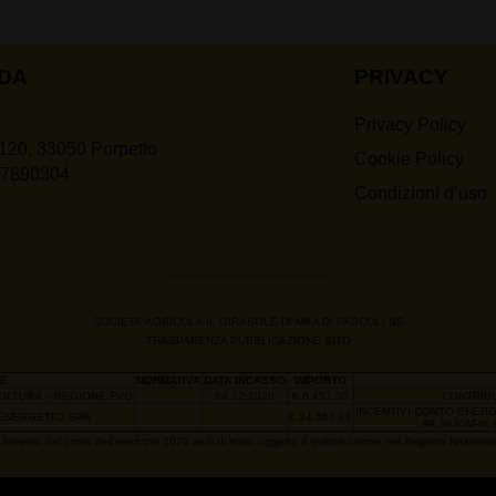
NDA
PRIVACY
Privacy Policy
120, 33050 Porpetto
Cookie Policy
07890304
Condizioni d’uso
SOCIETA’ AGRICOLA IL GIRASOLE DI M&A DI PASCOLI SS
TRASPARENZA PUBBLICAZIONE SITO
E
NORMATIVA
DATA INCASSO
IMPORTO
COLTURA – REGIONE FVG
04.12.2020
€ 6.451,30
CONTRIB
INCENTIVI CONTO ENER
 ENERGETICI SPA
€ 34.565,88
99,36 KWPn. 
ricevuto nel corso dell’esercizio 2020 aiuti di stato oggetto d pubblicazione nel Registro Nazionale